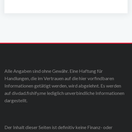
Alle Angaben sind ohne Gewähr. Eine Haftung für
Handlungen, die im Vertrauen auf die hier vorfindbaren
Informationen getätigt werden, wird abgelehnt. Es werden
auf divdad.fishify.me lediglich unverbindliche Informationen
dargestellt.
Der Inhalt dieser Seiten ist definitiv keine Finanz- oder